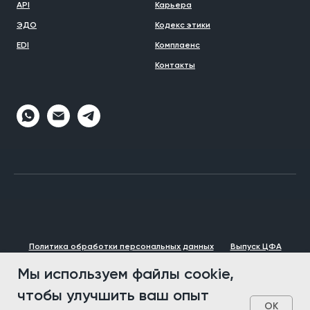
API
Карьера
ЭДО
Кодекс этики
EDI
Комплаенс
Контакты
Политика обработки персональных данных
Выпуск ЦФА
Брендбук
Мы используем файлы cookie,
© 1993 - 2026 VVP Group
чтобы улучшить ваш опыт
OK