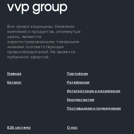
Все права защищены. Названия
компаний и продуктов, упомянутые
здесь, являются
зарегистрированными товарными
знаками соответствующих
правообладателей. Не является
публичной офертой.
Главная
Партнёрам
Каталог
Ритейлерам
Интеграторам и реселлерам
Консультантам
Поставщикам и подрядчикам
B2B система
О нас