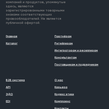
компаний и продуктов, упомянутые
здесь, являются
зарегистрированными товарными
знаками соответствующих
правообладателей. Не является
публичной офертой.
Главная
Партнёрам
Каталог
Ритейлерам
Интеграторам и реселлерам
Консультантам
Поставщикам и подрядчикам
B2B система
О нас
API
Карьера
ЭДО
Кодекс этики
EDI
Комплаенс
Контакты