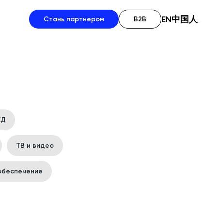
EN
中国人
Стань партнером
B2B
ХД
ТВ и видео
обеспечение