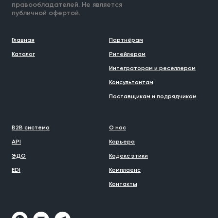
правообладателей. Не является
публичной офертой.
Главная
Партнёрам
Каталог
Ритейлерам
Интеграторам и реселлерам
Консультантам
Поставщикам и подрядчикам
B2B система
О нас
API
Карьера
ЭДО
Кодекс этики
EDI
Комплаенс
Контакты