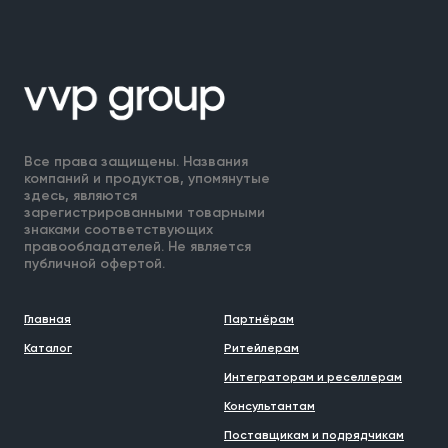
Все права защищены. Названия
компаний и продуктов, упомянутые
здесь, являются
зарегистрированными товарными
знаками соответствующих
правообладателей. Не является
публичной офертой.
Главная
Партнёрам
Каталог
Ритейлерам
Интеграторам и реселлерам
Консультантам
Поставщикам и подрядчикам