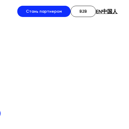
EN
中国人
Стань партнером
B2B