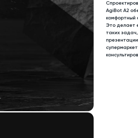
Спроектиров
AgiBot A2 о
комфортный 
Это делает 
таких задач,
презентации 
супермаркет
консультиро