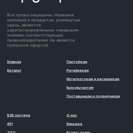
Все права защищены. Названия
компаний и продуктов, упомянутые
здесь, являются
зарегистрированными товарными
знаками соответствующих
правообладателей. Не является
публичной офертой.
Главная
Партнёрам
Каталог
Ритейлерам
Интеграторам и реселлерам
Консультантам
Поставщикам и подрядчикам
B2B система
О нас
API
Карьера
ЭДО
Кодекс этики