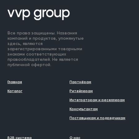
Все права защищены. Названия
компаний и продуктов, упомянутые
здесь, являются
зарегистрированными товарными
знаками соответствующих
правообладателей. Не является
публичной офертой.
Главная
Партнёрам
Каталог
Ритейлерам
Интеграторам и реселлерам
Консультантам
Поставщикам и подрядчикам
B2B система
О нас