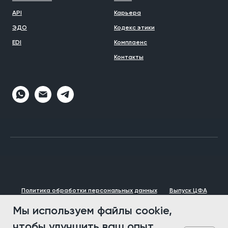
API
Карьера
ЭДО
Кодекс этики
EDI
Комплаенс
Контакты
Политика обработки персональных данных
Выпуск ЦФА
Брендбук
Мы используем файлы cookie,
© 1993 - 2026 VVP Group
чтобы улучшить ваш опыт