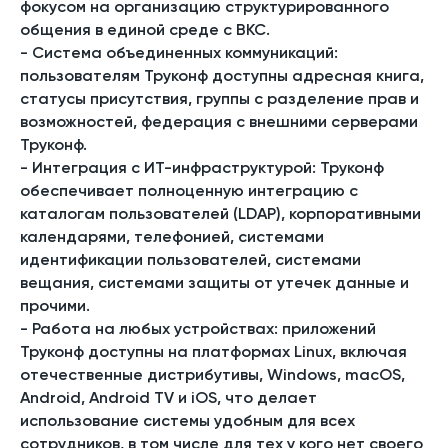
фокусом на организацию структурированного
общения в единой среде с ВКС.
-
Система объединенных коммуникаций
:
пользователям Труконф доступны адресная книга,
статусы присутствия, группы с разделение прав и
возможностей, федерация с внешними серверами
Труконф.
-
Интеграция с ИТ-инфраструктурой
: Труконф
обеспечивает полноценную интеграцию с
каталогам пользователей (LDAP), корпоративными
календарями, телефонией, системами
идентификации пользователей, системами
вещания, системами защиты от утечек данные и
прочими.
-
Работа на любых устройствах
: приложений
Труконф доступны на платформах Linux, включая
отечественные дистрибутивы, Windows, macOS,
Android, Android TV и iOS, что делает
использование системы удобным для всех
сотрудников, в том числе для тех у кого нет своего