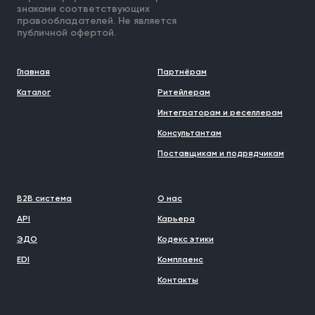
знаками соответствующих
правообладателей. Не является
публичной офертой.
Главная
Партнёрам
Каталог
Ритейлерам
Интеграторам и реселлерам
Консультантам
Поставщикам и подрядчикам
B2B система
О нас
API
Карьера
ЭДО
Кодекс этики
EDI
Комплаенс
Контакты