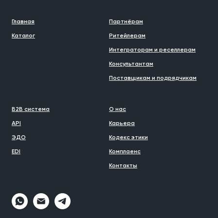
Главная
Партнёрам
Каталог
Ритейлерам
Интеграторам и реселлерам
Консультантам
Поставщикам и подрядчикам
B2B система
О нас
API
Карьера
ЭДО
Кодекс этики
EDI
Комплаенс
Контакты