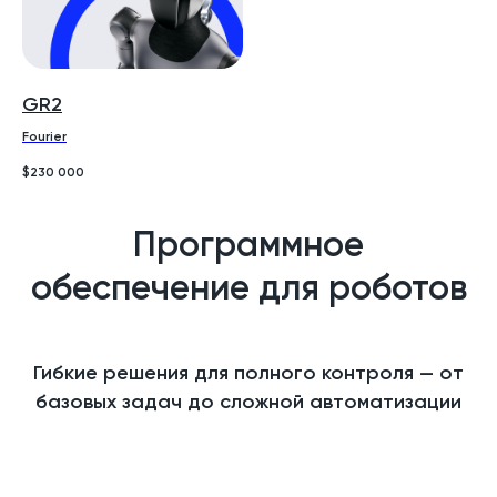
RC Robotic
ENGINEAI
ROBOTERA
Fourier
Unitree Robotics
Noetix Robotics
GR2
PUDU
Fourier
RC Robotic
$
230 000
ROBOTERA
Unitree Robotics
Программное
обеспечение для роботов
Гибкие решения для полного контроля — от
базовых задач до сложной автоматизации