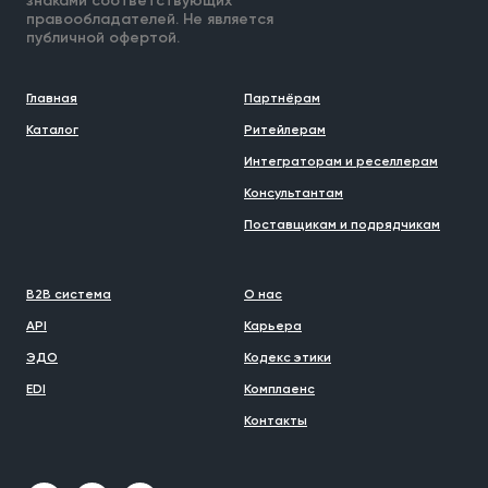
знаками соответствующих
правообладателей. Не является
публичной офертой.
Главная
Партнёрам
Каталог
Ритейлерам
Интеграторам и реселлерам
Консультантам
Поставщикам и подрядчикам
B2B система
О нас
API
Карьера
ЭДО
Кодекс этики
EDI
Комплаенс
Контакты